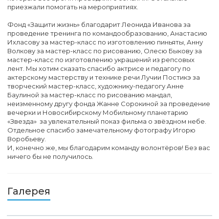
приезжали помогать на мероприятиях.
Фонд «Защити жизнь» благодарит Леонида Иванова за
проведение тренинга по командообразованию, Анастасию
Ихласову за мастер-класс по изготовлению пиньяты, Анну
Волкову за мастер-класс по рисованию, Олесю Быкову за
мастер-класс по изготовлению украшений из репсовых
лент. Мы хотим сказать спасибо актрисе и педагогу по
актерскому мастерству и технике речи Лучии Постикэ за
творческий мастер-класс, художнику-педагогу Анне
Баулиной за мастер-класс по рисованию мандал,
неизменному другу фонда Жанне Сорокиной за проведение
вечерки и Новосибирскому Мобильному планетарию
«Звезда» за увлекательный показ фильма о звёздном небе.
Отдельное спасибо замечательному фотографу Игорю
Воробьеву.
И, конечно же, мы благодарим команду волонтёров! Без вас
ничего бы не получилось.
Галерея