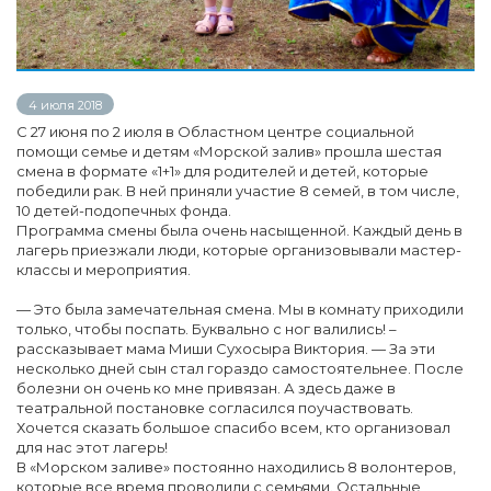
4 июля 2018
С 27 июня по 2 июля в Областном центре социальной
помощи семье и детям «Морской залив» прошла шестая
смена в формате «1+1» для родителей и детей, которые
победили рак. В ней приняли участие 8 семей, в том числе,
10 детей-подопечных фонда.
Программа смены была очень насыщенной. Каждый день в
лагерь приезжали люди, которые организовывали мастер-
классы и мероприятия.
— Это была замечательная смена. Мы в комнату приходили
только, чтобы поспать. Буквально с ног валились! –
рассказывает мама Миши Сухосыра Виктория. — За эти
несколько дней сын стал гораздо самостоятельнее. После
болезни он очень ко мне привязан. А здесь даже в
театральной постановке согласился поучаствовать.
Хочется сказать большое спасибо всем, кто организовал
для нас этот лагерь!
В «Морском заливе» постоянно находились 8 волонтеров,
которые все время проводили с семьями. Остальные