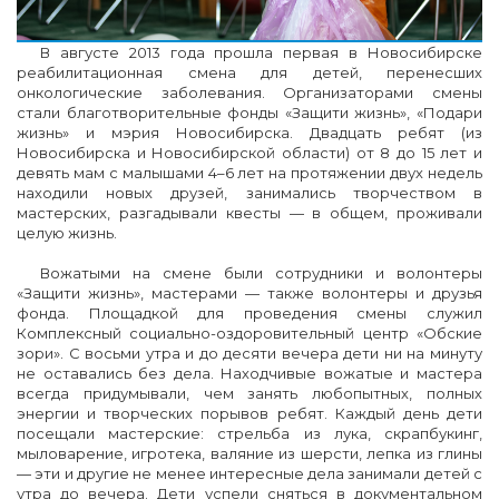
В августе 2013 года прошла первая в Новосибирске
реабилитационная смена для детей, перенесших
онкологические заболевания. Организаторами смены
стали благотворительные фонды «Защити жизнь», «Подари
жизнь» и мэрия Новосибирска. Двадцать ребят (из
Новосибирска и Новосибирской области) от 8 до 15 лет и
девять мам с малышами 4–6 лет на протяжении двух недель
находили новых друзей, занимались творчеством в
мастерских, разгадывали квесты — в общем, проживали
целую жизнь.
Вожатыми на смене были сотрудники и волонтеры
«Защити жизнь», мастерами — также волонтеры и друзья
фонда. Площадкой для проведения смены служил
Комплексный социально-оздоровительный центр «Обские
зори». С восьми утра и до десяти вечера дети ни на минуту
не оставались без дела. Находчивые вожатые и мастера
всегда придумывали, чем занять любопытных, полных
энергии и творческих порывов ребят. Каждый день дети
посещали мастерские: стрельба из лука, скрапбукинг,
мыловарение, игротека, валяние из шерсти, лепка из глины
— эти и другие не менее интересные дела занимали детей с
утра до вечера. Дети успели сняться в документальном