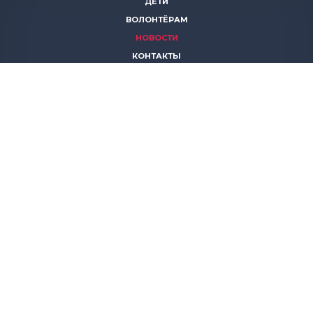
ДЕТИ
ВОЛОНТЁРАМ
НОВОСТИ
КОНТАКТЫ
ПОМОЧЬ
8 (383)
306 16 16
8 (913)
739 67 70
8 (800)
222 11 02
горячая линия паллиативной помощи
save-life@bk.ru
© 2026 Благотворительный фонд «Защити жизнь»
630559, Новосибирская обл., Новосибирский р-он, р.п.
Кольцово, АБК, корп. 5