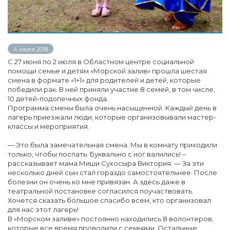
4 июля 2018
С 27 июня по 2 июля в Областном центре социальной
помощи семье и детям «Морской залив» прошла шестая
смена в формате «1+1» для родителей и детей, которые
победили рак. В ней приняли участие 8 семей, в том числе,
10 детей-подопечных фонда.
Программа смены была очень насыщенной. Каждый день в
лагерь приезжали люди, которые организовывали мастер-
классы и мероприятия.
— Это была замечательная смена. Мы в комнату приходили
только, чтобы поспать. Буквально с ног валились! –
рассказывает мама Миши Сухосыра Виктория. — За эти
несколько дней сын стал гораздо самостоятельнее. После
болезни он очень ко мне привязан. А здесь даже в
театральной постановке согласился поучаствовать.
Хочется сказать большое спасибо всем, кто организовал
для нас этот лагерь!
В «Морском заливе» постоянно находились 8 волонтеров,
которые все время проводили с семьями. Остальные