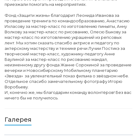
приезжали помогать на мероприятиях.
Фонд «Защити жизнь» благодарит Леонида Иванова за
проведение тренинга по командообразованию, Анастасию
Ихласову за мастер-класс по изготовлению пиньяты, Анну
Волкову за мастер-класс по рисованию, Олесю Быкову за
мастер-класс по изготовлению украшений из репсовых
лент. Мы хотим сказать спасибо актрисе и педагогу по
актерскому мастерству и технике речи Лучии Постикэ за
творческий мастер-класс, художнику-педагогу Анне
Баулиной за мастер-класс по рисованию мандал,
неизменному другу фонда Жанне Сорокиной за проведение
вечерки и Новосибирскому Мобильному планетарию
«Звезда» за увлекательный показ фильма о звёздном небе.
Отдельное спасибо замечательному фотографу Игорю
Воробьеву.
И, конечно же, мы благодарим команду волонтёров! Без вас
ничего бы не получилось.
Галерея