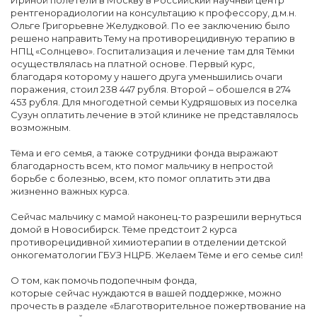
Ириной полетели в Москву в Российский научный центр
рентгенорадиологии на консультацию к профессору, д.м.н.
Ольге Григорьевне Желудковой. По ее заключению было
решено направить Тему на противорецидивную терапию в
НПЦ «Солнцево». Госпитализация и лечение там для Тёмки
осуществлялась на платной основе. Первый курс,
благодаря которому у нашего друга уменьшились очаги
поражения, стоил 238 447 рубля. Второй – обошелся в 274
453 рубля. Для многодетной семьи Кудряшовых из поселка
Сузун оплатить лечение в этой клинике не представлялось
возможным.
Тёма и его семья, а также сотрудники фонда выражают
благодарность всем, кто помог мальчику в непростой
борьбе с болезнью, всем, кто помог оплатить эти два
жизненно важных курса.
Сейчас мальчику с мамой наконец-то разрешили вернуться
домой в Новосибирск. Тёме предстоит 2 курса
противорецидивной химиотерапии в отделении детской
онкогематологии ГБУЗ НЦРБ. Желаем Тёме и его семье сил!
О том, как помочь подопечным фонда,
которые сейчас нуждаются в вашей поддержке, можно
прочесть в разделе «Благотворительное пожертвование на