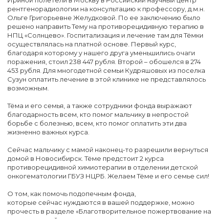
Ириной полетели в Москву в Российский научный центр
рентгенорадиологии на консультацию к профессору, д.м.н.
Ольге Григорьевне Желудковой. По ее заключению было
решено направить Тему на противорецидивную терапию в
НПЦ «Солнцево». Госпитализация и лечение там для Тёмки
осуществлялась на платной основе. Первый курс,
благодаря которому у нашего друга уменьшились очаги
поражения, стоил 238 447 рубля. Второй – обошелся в 274
453 рубля. Для многодетной семьи Кудряшовых из поселка
Сузун оплатить лечение в этой клинике не представлялось
возможным.
Тёма и его семья, а также сотрудники фонда выражают
благодарность всем, кто помог мальчику в непростой
борьбе с болезнью, всем, кто помог оплатить эти два
жизненно важных курса.
Сейчас мальчику с мамой наконец-то разрешили вернуться
домой в Новосибирск. Тёме предстоит 2 курса
противорецидивной химиотерапии в отделении детской
онкогематологии ГБУЗ НЦРБ. Желаем Тёме и его семье сил!
О том, как помочь подопечным фонда,
которые сейчас нуждаются в вашей поддержке, можно
прочесть в разделе «Благотворительное пожертвование на