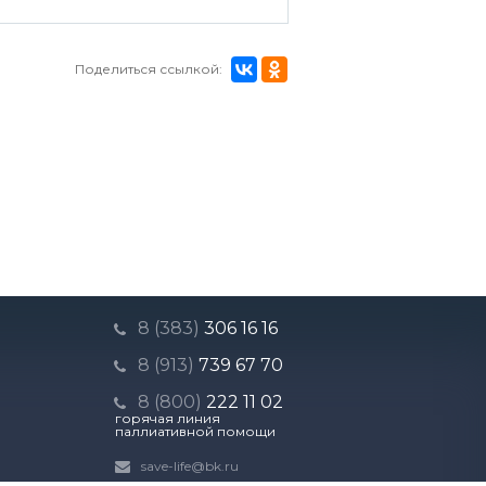
Поделиться ссылкой:
8 (383)
306 16 16
8 (913)
739 67 70
8 (800)
222 11 02
горячая линия
паллиативной помощи
save-life@bk.ru