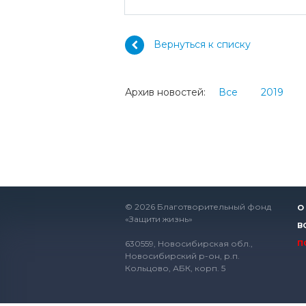
Вернуться к списку
Архив новостей:
Все
2019
© 2026 Благотворительный фонд
О
«Защити жизнь»
В
630559, Новосибирская обл.,
П
Новосибирский р-он, р.п.
Кольцово, АБК, корп. 5