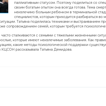
паллиативным статусом. Поэтому поделиться со спе
своим богатым опытом она всегда готова. Тема смерт
неизлечимо больным ребенком в терминальной стади
специалистов, которым приходится разбираться во м
ситуации. Татьяна поделилась техниками и выстраиванием п
акже сопровождением семей, которым требуется психологич
часто сталкиваются с семьями с тяжелыми жизненными ситуа
рослые, которые имеют неизлечимые заболевания. Как прави
ситуациях, какие методы психологической поддержки существ
ам КЦСОН рассказывала Татьяна Демидова.