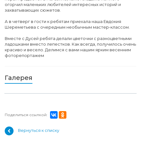
огорчил маленьких любителей интересных историй и
захватывающих сюжетов.
А в четверг в гости к ребятам приехала наша Евдокия
Шереметьева с очередным необычным мастер-классом.
Вместе с Дусей ребята делали цветочки с разноцветными
ладошками вместо лепестков. Как всегда, получилось очень
красиво и весело. Делимся с вами нашим ярким весенним
фоторепортажем
Галерея
Поделиться ссылкой:
Вернуться к списку