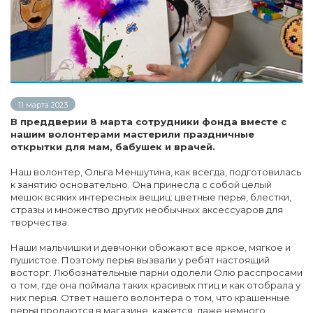
11 марта 2023
В преддверии 8 марта сотрудники фонда вместе с
нашим волонтерами мастерили праздничные
открытки для мам, бабушек и врачей.
Наш волонтер, Ольга Меншутина, как всегда, подготовилась
к занятию основательно. Она принесла с собой целый
мешок всяких интересных вещиц: цветные перья, блестки,
стразы и множество других необычных аксессуаров для
творчества.
Наши мальчишки и девчонки обожают все яркое, мягкое и
пушистое. Поэтому перья вызвали у ребят настоящий
восторг. Любознательные парни одолели Олю расспросами
о том, где она поймала таких красивых птиц и как отобрала у
них перья. Ответ нашего волонтера о том, что крашенные
перья продаются в магазине, кажется, даже немного