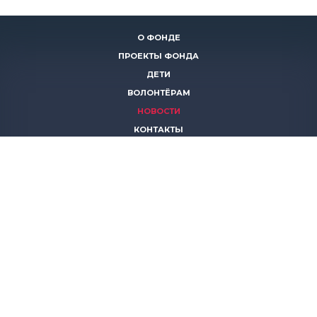
О ФОНДЕ
ПРОЕКТЫ ФОНДА
ДЕТИ
ВОЛОНТЁРАМ
НОВОСТИ
КОНТАКТЫ
ПОМОЧЬ
8 (383)
306 16 16
8 (913)
739 67 70
8 (800)
222 11 02
горячая линия паллиативной помощи
save-life@bk.ru