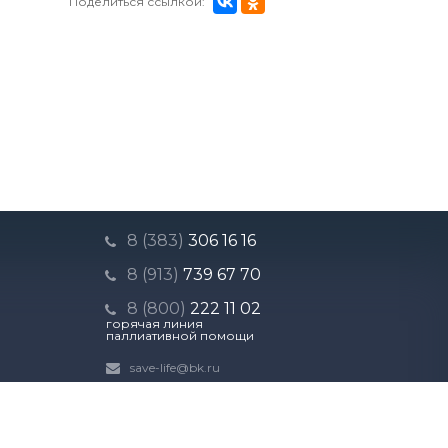
Поделиться ссылкой:
8 (383)
306 16 16
8 (913)
739 67 70
8 (800)
222 11 02
горячая линия
паллиативной помощи
save-life@bk.ru