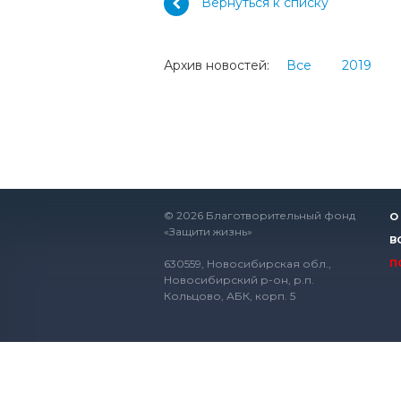
Вернуться к списку
Архив новостей:
Все
2019
© 2026 Благотворительный фонд
О
«Защити жизнь»
В
630559, Новосибирская обл.,
П
Новосибирский р-он, р.п.
Кольцово, АБК, корп. 5