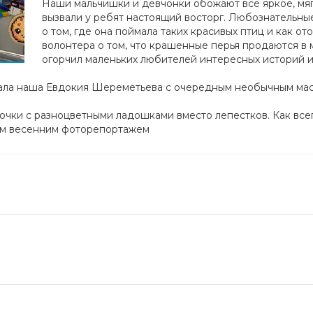
Наши мальчишки и девчонки обожают все яркое, мяг
вызвали у ребят настоящий восторг. Любознательн
о том, где она поймала таких красивых птиц и как от
волонтера о том, что крашенные перья продаются в 
огорчил маленьких любителей интересных историй 
ехала наша Евдокия Шереметьева с очередным необычным мас
очки с разноцветными ладошками вместо лепестков. Как всег
им весенним фоторепортажем