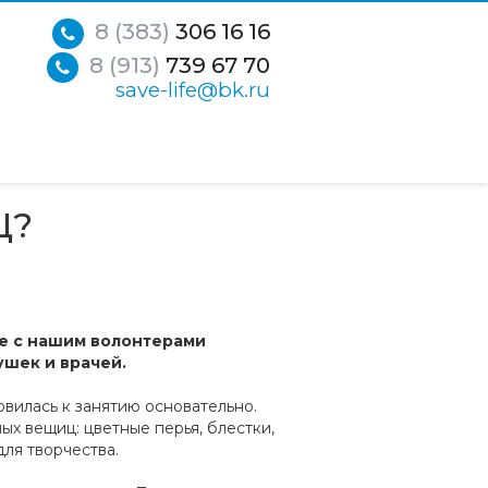
8 (383)
306 16 16
8 (913)
739 67 70
save-life@bk.ru
Ц?
е с нашим волонтерами
ушек и врачей.
овилась к занятию основательно.
х вещиц: цветные перья, блестки,
ля творчества.