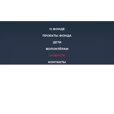
О ФОНДЕ
ПРОЕКТЫ ФОНДА
ДЕТИ
ВОЛОНТЁРАМ
НОВОСТИ
КОНТАКТЫ
ПОМОЧЬ
8 (383)
306 16 16
8 (913)
739 67 70
8 (800)
222 11 02
горячая линия паллиативной помощи
save-life@bk.ru