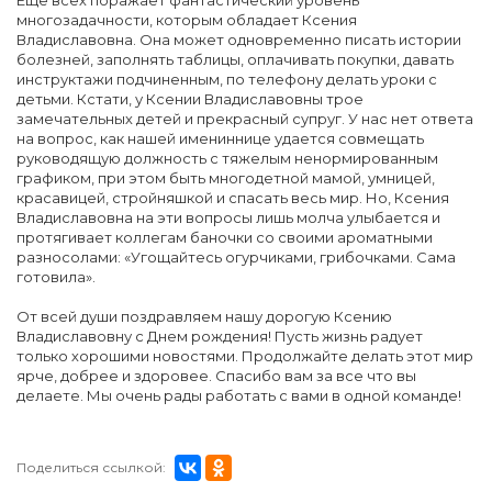
Еще всех поражает фантастический уровень
многозадачности, которым обладает Ксения
Владиславовна. Она может одновременно писать истории
болезней, заполнять таблицы, оплачивать покупки, давать
инструктажи подчиненным, по телефону делать уроки с
детьми. Кстати, у Ксении Владиславовны трое
замечательных детей и прекрасный супруг. У нас нет ответа
на вопрос, как нашей имениннице удается совмещать
руководящую должность с тяжелым ненормированным
графиком, при этом быть многодетной мамой, умницей,
красавицей, стройняшкой и спасать весь мир. Но, Ксения
Владиславовна на эти вопросы лишь молча улыбается и
протягивает коллегам баночки со своими ароматными
разносолами: «Угощайтесь огурчиками, грибочками. Сама
готовила».
От всей души поздравляем нашу дорогую Ксению
Владиславовну с Днем рождения! Пусть жизнь радует
только хорошими новостями. Продолжайте делать этот мир
ярче, добрее и здоровее. Спасибо вам за все что вы
делаете. Мы очень рады работать с вами в одной команде!
Поделиться ссылкой: