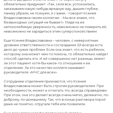
обязательно придумает. «Так, сели все, успокоились,
заказываем какую-нибудь вредную еду, дышим глубже,
панику убрали, не психуем, я с вами, - говорит Ксения
Владиславовна своим коллегам. - Мы все знаем, что
безвыходных ситуаций не бывает». Глядя на ее
непоколебимую уверенность, невозможно не поверить ей,
невозможно не зарядиться этим суперспокойствием.
Еще Ксения Владиславовна – человек, с невероятным
уровнем ответственности и сострадания. Ей всегда есть
дело до чужих проблем. Если она знает, что есть ребенок,
которому она может чем-то помочь, то обязательно найдет
способ сделать это. И ей совершенно нет разницы, имеет
ли этот пациент хотя-бы какое-то отношение к ее
отделению. За это качество коллеги называют
руководителя: «МЧС для всех».
Сотрудники отделения признаются, что Ксения
Владиславовна может быть строгим руководителем. При
необходимости, может и отчитать. Но, всегда справедливо.
При этом, она это делает всегда очень мягко, деликатно, по-
доброму, по-домашнему. Так, что в конце разговора порой
даже не понятно, отругали тебя или похвалили.