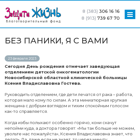
8 (383)
306 16 16
8 (913)
739 67 70
БЕЗ ПАНИКИ, Я С ВАМИ
23 февраля 2023
Сегодня День рождения отмечает заведующая
отделением детской онкогематологии
Новосибирской областной клинической больницы
Ксения Владиславовна Гостева.
Руководить отделением, где дети лечатся от рака – работа,
которая мало кому по силам. А эта миниатюрная хрупкая
женщина с добрым взглядом и тихим спокойным голосом
как-то справляется.
Когда избы полыхают особенно горячо, кони скачут
непойми куда, а доктора говорят: «Мы так больше не можем,
увольте нас пожалуйста», Ксения Владиславовна знает, что
делать. Да, даже если не знает, то через минуту