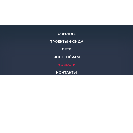
О ФОНДЕ
ПРОЕКТЫ ФОНДА
ДЕТИ
ВОЛОНТЁРАМ
НОВОСТИ
КОНТАКТЫ
ПОМОЧЬ
8 (383)
306 16 16
8 (913)
739 67 70
8 (800)
222 11 02
горячая линия паллиативной помощи
save-life@bk.ru