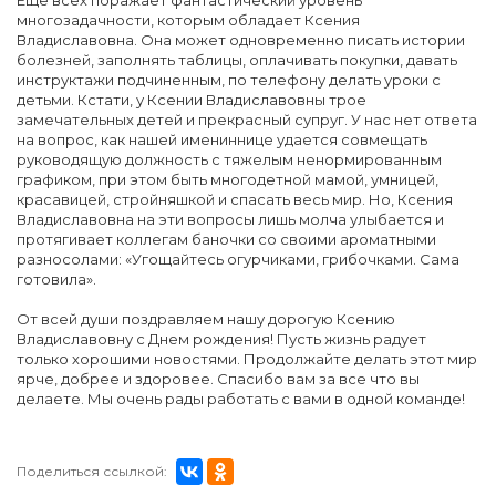
Еще всех поражает фантастический уровень
многозадачности, которым обладает Ксения
Владиславовна. Она может одновременно писать истории
болезней, заполнять таблицы, оплачивать покупки, давать
инструктажи подчиненным, по телефону делать уроки с
детьми. Кстати, у Ксении Владиславовны трое
замечательных детей и прекрасный супруг. У нас нет ответа
на вопрос, как нашей имениннице удается совмещать
руководящую должность с тяжелым ненормированным
графиком, при этом быть многодетной мамой, умницей,
красавицей, стройняшкой и спасать весь мир. Но, Ксения
Владиславовна на эти вопросы лишь молча улыбается и
протягивает коллегам баночки со своими ароматными
разносолами: «Угощайтесь огурчиками, грибочками. Сама
готовила».
От всей души поздравляем нашу дорогую Ксению
Владиславовну с Днем рождения! Пусть жизнь радует
только хорошими новостями. Продолжайте делать этот мир
ярче, добрее и здоровее. Спасибо вам за все что вы
делаете. Мы очень рады работать с вами в одной команде!
Поделиться ссылкой: