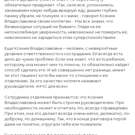
обязательно придумает. «Так, сели все, успокоились,
заказываем какую-нибудь вредную еду, дышим глубже,
панику убрали, не психуем, я с вами, - говорит Ксения
Владиславовна своим коллегам. - Мы все знаем, что
безвыходных ситуаций не бывает». Глядя на ее
непоколебимую уверенность, невозможно не поверить ей,
невозможно не зарядиться этим суперспокойствием.
Еще Ксения Владиславовна – человек, с невероятным
уровнем ответственности и сострадания. Ей всегда есть
дело до чужих проблем. Если она знает, что есть ребенок,
которому она может чем-то помочь, то обязательно найдет
способ сделать это. И ей совершенно нет разницы, имеет
ли этот пациент хотя-бы какое-то отношение к ее
отделению. За это качество коллеги называют
руководителя: «МЧС для всех».
Сотрудники отделения признаются, что Ксения
Владиславовна может быть строгим руководителем. При
необходимости, может и отчитать. Но, всегда справедливо.
При этом, она это делает всегда очень мягко, деликатно, по-
доброму, по-домашнему. Так, что в конце разговора порой
даже не понятно, отругали тебя или похвалили.