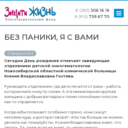
8 (383)
306 16 16
8 (913)
739 67 70
БЕЗ ПАНИКИ, Я С ВАМИ
23 февраля 2023
Сегодня День рождения отмечает заведующая
отделением детской онкогематологии
Новосибирской областной клинической больницы
Ксения Владиславовна Гостева.
Руководить отделением, где дети лечатся от рака – работа,
которая мало кому по силам. А эта миниатюрная хрупкая
женщина с добрым взглядом и тихим спокойным голосом
как-то справляется.
Когда избы полыхают особенно горячо, кони скачут
непойми куда, а доктора говорят: «Мы так больше не можем,
увольте нас пожалуйста», Ксения Владиславовна знает, что
делать. Да, даже если не знает, то через минуту