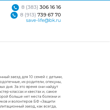
8 (383)
306 16 16
8 (913)
739 67 70
save-life@bk.ru
нный заезд для 10 семей с детьми,
допечные, их родители, опекуны,
ых дня. За это время они найдут
астер-классах и квестах и, самое
торой больше нет места болезни и
ников и волонтеров БФ «Защити
илитационный заезд, как всегда,