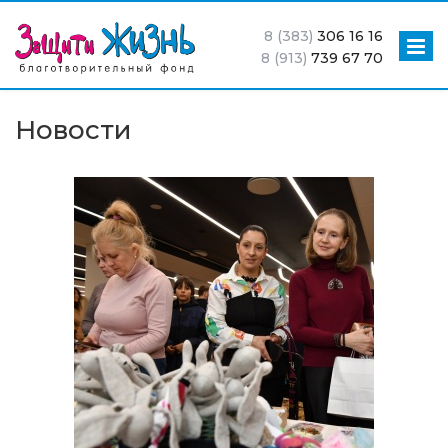
8 (383)
306 16 16
8 (913)
739 67 70
Новости