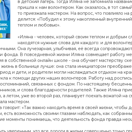
в детский лагерь. Тогда Иляна не запомнила назван
пришла к нам волонтером. Как оказалось, в тот самы
то приезжала мастером. На вопрос, что повлияло на
делится: «Побудил к этому накопленный внутренний
теплом и любовью».
«Иляна - человек, который своим теплом и добрым с
находятся нужные слова для каждого: и для волонтер
ичными. Она лучезарная, улыбчивая, её всегда сопровождаю
ики фонда. В повседневной жизни Иляна совмещает работу 
в собственной онлайн школе - она обучает мастерству скет
л жизнь в больнице лучше: она стала инициатором преображ
ериод и дети, и родители могли наслаждаться отдыхом на кра
екла к помощи других наших волонтеров. Работу над роспис
воспоминаний, связанных с фондом. По-настоящему бесценны
иков, и слова благодарности родителей. Также Иляна прие
 а летом, уже во второй раз, планирует поехать вожатой на с
ала мастером.
говорит: «Так важно находить время в своей жизни, чтобы де
м, есть возможность своими глазами наблюдать, как собранн
кие моменты понимаешь, что деятельность фонда правда нео
ь уверенным, что все дороги в жизни совершенно точно прив