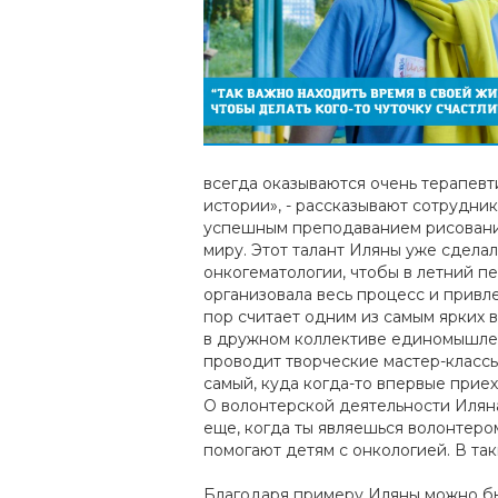
всегда оказываются очень терапевт
истории», - рассказывают сотрудн
успешным преподаванием рисования 
миру. Этот талант Иляны уже сдела
онкогематологии, чтобы в летний п
организовала весь процесс и привл
пор считает одним из самым ярких 
в дружном коллективе единомышленн
проводит творческие мастер-классы,
самый, куда когда-то впервые приех
О волонтерской деятельности Иляна 
еще, когда ты являешься волонтеро
помогают детям с онкологией. В та
Благодаря примеру Иляны можно быт