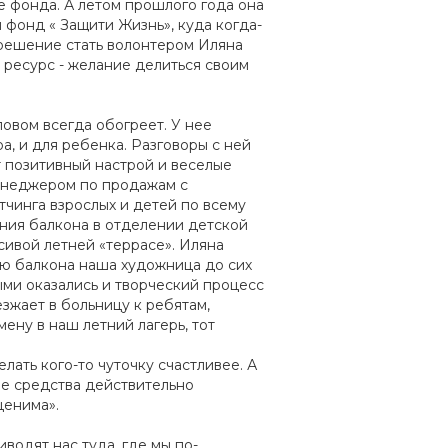
ие фонда. А летом прошлого года она
й фонд « Защити Жизнь», куда когда-
 решение стать волонтером Иляна
 ресурс - желание делиться своим
ловом всегда обогреет. У нее
а, и для ребенка. Разговоры с ней
т позитивный настрой и веселые
менеджером по продажам с
чинга взрослых и детей по всему
ения балкона в отделении детской
сивой летней «террасе». Иляна
ью балкона наша художница до сих
ми оказались и творческий процесс
зжает в больницу к ребятам,
мену в наш летний лагерь, тот
лать кого-то чуточку счастливее. А
ые средства действительно
ценима».
одят нас туда, где мы по-