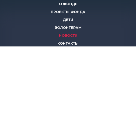
О ФОНДЕ
ПРОЕКТЫ ФОНДА
ДЕТИ
ВОЛОНТЁРАМ
НОВОСТИ
КОНТАКТЫ
ПОМОЧЬ
8 (383)
306 16 16
8 (913)
739 67 70
8 (800)
222 11 02
горячая линия паллиативной помощи
save-life@bk.ru
© 2026 Благотворительный фонд «Защити жизнь»