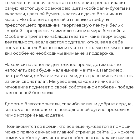
то момент игровая комната в отделении превратилась в
самую настоящую оранжерею. Дети «собирали» букеты из
акварели, цветной бумаги, мастики и даже больничных
масок. Не обошли стороной и главные атрибуты
предстоящего праздника: георгиевскую ленту и белых
голубей - прекрасные символы жизни и мира без войны.
Особенно трепетно наблюдать за тем, как в творческую
деятельность вовлекаются родители, открывая в себе
новые таланты. Важно помнить, что не только детям в такие
дни особенно необходимы внимание и поддержка.
Находясь на лечении длительное время, детям важно
наполнять свои будни маленькими мечтами. Например,
завтра 9 мая, ребята мечтают увидеть праздничные салюты
из окон своих палат. Мы уверены, каждый из них в это
мгновение подумает о своей собственной победе - победе
над опасной болезнью.
Дорогие благотворители, спасибо за ваши добрые сердца,
которые не позволяют в повседневной рутине проходить
мимо историй наших детей.
Познакомится со всеми, кто всё еще нуждается в помощи
можно прямо сейчас на главной странице сайта. Вы можете
помочь ребенку, чья история особенно отозвалась вам или