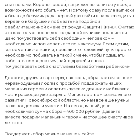
спят ночами. Короче говоря, напряжение копится у всех, а
возможности его сбыть - нет. Поэтому сразу после выписки
я была до безумия рада первый раз выйти в парк, съездить в
деревню к бабушке и побывать на подобной
реабилитационной смене от фонда «Защити Жизнь». Считаю,
что как только после долгожданной выписки появляется
шанс почувствовать себя свободным человеком –
необходимо использовать его по максимуму. Всем детям,
которые так же, как и я, прошли этот сложный путь, просто
необходимо побывать на такой смене, чтобы подышать,
побегать, порадоваться, найти друзей и снова
почувствовать себя счастливым беззаботным ребенком».
Дорогие друзья и партнеры, наш фонд обращается ко всем
неравнодушным людям с просьбой поддержать наших
маленьких героев и оплатить путевки для них и их близких.
Часть расходов уже закрыта Министерством социального
развития Новосибирской области, но нам все еще нужны
ваши поддержка и участие. На сегодняшний день
необходимая сумма сбора – 400.000 рублей. Давайте
вместе подарим маленьким героям настоящее счастливое
детство.
Поддержать сбор можно на нашем сайте.