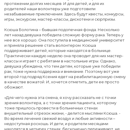
протяжении долгих месяцев. И для детей, и для их
родителей наши волонтеры уже подготовили
незабываемые приключения. Здесь будут квесты, конкурсы,
игры, экскурсии, мастер-классы, дискотеки и сюрпризы.
Ксюша Болотина – бывшая подопечная фонда. Несколько
лет назад девушка победила сложную форму рака. Теперь у
нее все хорошо. Она поступила в медицинский университет
и приняла решение стать волонтером. Ксюша
поддерживает детей, которые находятся в больнице.
Практически каждую неделю она проводит для них мастер-
классы и играет с ребятами в настольные игры. Однако,
девушка убеждена, что тем детям, которые уже победили
рак, тоже нужна поддержка и внимание. Поэтому вот уже
второй год подряд Ксения едет на реабилитационную смену
в качестве вожатой. И, хочется отметить, дети ее просто
обожают.
«Для чего нужна эта смена, я хочу рассказать не с точки
зрения волонтера, а с точки зрения пациента, которому
тоже пришлось провести в больничных стенах
внушительный отрезок жизни, - делится мыслями Ксюша. -
Во время лечения свежий воздух и любые активности –
недоступная роскошь. И дети, и родители месяцами
находятся в четырех стенах, бесконечно переживают, не