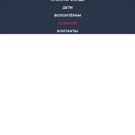
ДЕТИ
ВОЛОНТЁРАМ
НОВОСТИ
КОНТАКТЫ
ПОМОЧЬ
8 (383)
306 16 16
8 (913)
739 67 70
8 (800)
222 11 02
горячая линия паллиативной помощи
save-life@bk.ru
© 2026 Благотворительный фонд «Защити жизнь»
630559, Новосибирская обл., Новосибирский р-он, р.п.
Кольцово, АБК, корп. 5