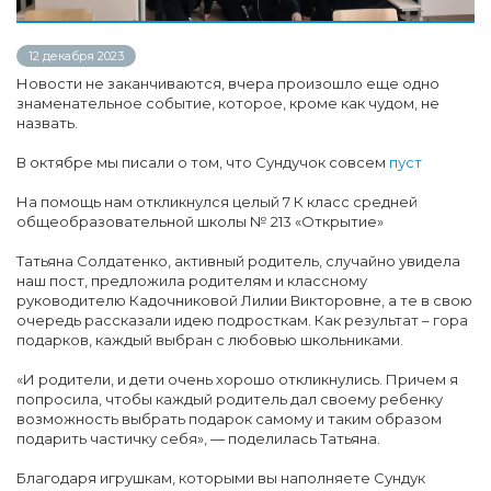
12 декабря 2023
Новости не заканчиваются, вчера произошло еще одно
знаменательное событие, которое, кроме как чудом, не
назвать.
В октябре мы писали о том, что Сундучок совсем
пуст
На помощь нам откликнулся целый 7 К класс средней
общеобразовательной школы № 213 «Открытие»
Татьяна Солдатенко, активный родитель, случайно увидела
наш пост, предложила родителям и классному
руководителю Кадочниковой Лилии Викторовне, а те в свою
очередь рассказали идею подросткам. Как результат – гора
подарков, каждый выбран с любовью школьниками.
«И родители, и дети очень хорошо откликнулись. Причем я
попросила, чтобы каждый родитель дал своему ребенку
возможность выбрать подарок самому и таким образом
подарить частичку себя», — поделилась Татьяна.
Благодаря игрушкам, которыми вы наполняете Сундук