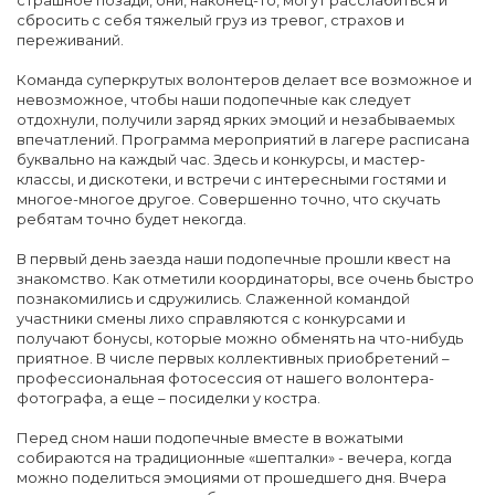
страшное позади, они, наконец-то, могут расслабиться и
сбросить с себя тяжелый груз из тревог, страхов и
переживаний.
Команда суперкрутых волонтеров делает все возможное и
невозможное, чтобы наши подопечные как следует
отдохнули, получили заряд ярких эмоций и незабываемых
впечатлений. Программа мероприятий в лагере расписана
буквально на каждый час. Здесь и конкурсы, и мастер-
классы, и дискотеки, и встречи с интересными гостями и
многое-многое другое. Совершенно точно, что скучать
ребятам точно будет некогда.
В первый день заезда наши подопечные прошли квест на
знакомство. Как отметили координаторы, все очень быстро
познакомились и сдружились. Слаженной командой
участники смены лихо справляются с конкурсами и
получают бонусы, которые можно обменять на что-нибудь
приятное. В числе первых коллективных приобретений –
профессиональная фотосессия от нашего волонтера-
фотографа, а еще – посиделки у костра.
Перед сном наши подопечные вместе в вожатыми
собираются на традиционные «шепталки» - вечера, когда
можно поделиться эмоциями от прошедшего дня. Вчера