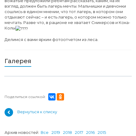
вожатые предложили ребятам рассказать, каким, на их
взгляд, должен быть лагерь мечты. Мальчишки и девчонки
сошлись в едином мнении, что тот лагерь, в котором они
отдыхают сейчас – и есть лагерь, о котором можно только
мечтать. Разве что, в рационе не хватает Сникерсов и Кока-
Колы
Делимся с вами ярким фотоотчетом из леса.
Галерея
Поделиться ссылкой:
Вернуться к списку
Архив новостей:
Все
2019
2018
2017
2016
2015