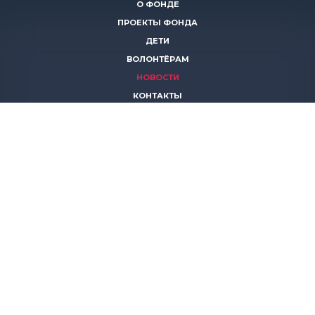
О ФОНДЕ
ПРОЕКТЫ ФОНДА
ДЕТИ
ВОЛОНТЁРАМ
НОВОСТИ
КОНТАКТЫ
ПОМОЧЬ
8 (383)
306 16 16
8 (913)
739 67 70
8 (800)
222 11 02
горячая линия паллиативной помощи
save-life@bk.ru
© 2026 Благотворительный фонд «Защити жизнь»
630559, Новосибирская обл., Новосибирский р-он, р.п.