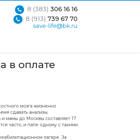
8 (383)
306 16 16
8 (913)
739 67 70
save-life@bk.ru
а в оплате
костного мозга жизненно
емя сдавать анализы.
 и мамы до Москвы составляет 17
тся часто, и папе одному с такими
реабилитационном лагере. За