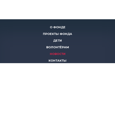
О ФОНДЕ
ПРОЕКТЫ ФОНДА
ДЕТИ
ВОЛОНТЁРАМ
НОВОСТИ
КОНТАКТЫ
ПОМОЧЬ
8 (383)
306 16 16
8 (913)
739 67 70
8 (800)
222 11 02
горячая линия паллиативной помощи
save-life@bk.ru