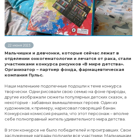
22 июня 2023
Мальчишки и девчонки, которые сейчас лежат в
отделении онкогематологии и лечатся от рака, стали
участниками конкурса рисунков «В мире детства».
Организатор – партнер фонда, фармацевтическая
компания Пульс.
Наши маленькие подопечные подошли к теме конкурса
творчески. Одни рисовали свою семью на фоне природы,
другие изображали сюжеты популярных детских сказок, а
некоторые - забавных вымышленных героев. Один из
художников, к примеру, нарисовал говорящий банан.
Конкурсная комиссия решила, что этот персонаж – вполне
себе полноправный житель удивительного мира детства.
В этом конкурсе не было победителей и проигравших. Свои
заслуженные награды получили все участники. Мальчишкам