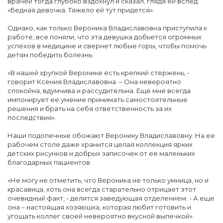
врачей тогда глубоко вздохнул и сказал, глядя ей вслед:
«Бедная девочка. Тяжело ей тут придется».
Однако, как только Вероника Владиславовна приступила к
работе, все поняли, что эта девушка добьется огромных
успехов в медицине и свернет любые горы, чтобы помочь
детям победить болезнь.
«В нашей хрупкой Веронике есть крепкий стержень, -
говорит Ксения Владиславовна. – Она невероятно
спокойна, вдумчива и рассудительна. Еще мне всегда
импонирует ее умение принимать самостоятельные
решения и брать на себя ответственность за их
последствия».
Наши подопечные обожают Веронику Владиславовну. На ее
рабочем столе даже хранится целая коллекция ярких
детских рисунков и добрых записочек от ее маленьких
благодарных пациентов.
«Не могу не отметить, что Вероника не только умница, но и
красавица, хоть она всегда старательно отрицает этот
очевидный факт, - делится заведующая отделением. - А еще
она – настоящая хозяюшка, которая любит готовить и
угощать коллег своей невероятно вкусной выпечкой».