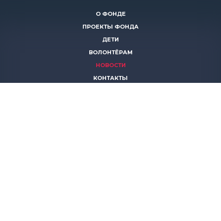
О ФОНДЕ
ПРОЕКТЫ ФОНДА
ДЕТИ
ВОЛОНТЁРАМ
НОВОСТИ
КОНТАКТЫ
ПОМОЧЬ
8 (383)
306 16 16
8 (913)
739 67 70
8 (800)
222 11 02
горячая линия паллиативной помощи
save-life@bk.ru
© 2026 Благотворительный фонд «Защити жизнь»