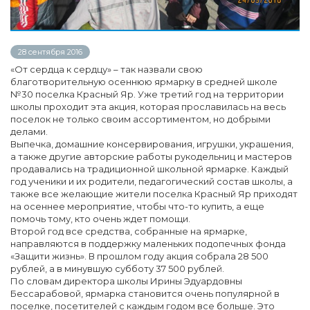
28 сентября 2016
«От сердца к сердцу» – так назвали свою
благотворительную осеннюю ярмарку в средней школе
№30 поселка Красный Яр. Уже третий год на территории
школы проходит эта акция, которая прославилась на весь
поселок не только своим ассортиментом, но добрыми
делами.
Выпечка, домашние консервирования, игрушки, украшения,
а также другие авторские работы рукодельниц и мастеров
продавались на традиционной школьной ярмарке. Каждый
год ученики и их родители, педагогический состав школы, а
также все желающие жители поселка Красный Яр приходят
на осеннее мероприятие, чтобы что-то купить, а еще
помочь тому, кто очень ждет помощи.
Второй год все средства, собранные на ярмарке,
направляются в поддержку маленьких подопечных фонда
«Защити жизнь». В прошлом году акция собрала 28 500
рублей, а в минувшую субботу 37 500 рублей.
По словам директора школы Ирины Эдуардовны
Бессарабовой, ярмарка становится очень популярной в
поселке, посетителей с каждым годом все больше. Это