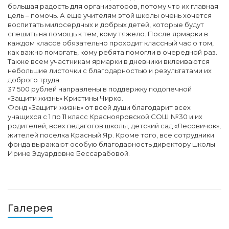
большая радость для организаторов, потому что их главная
цель – помочь. А еще учителям этой школы очень хочется
воспитать милосердных и добрых детей, которые будут
спешить на помощь к тем, кому тяжело. После ярмарки в
каждом классе обязательно проходит классный час о том,
как важно помогать, кому ребята помогли в очередной раз.
Также всем участникам ярмарки в дневники вклеиваются
небольшие листочки с благодарностью и результатами их
доброго труда.
37 500 рублей направлены в поддержку подопечной
«Защити жизнь» Кристины Чирко.
Фонд «Защити жизнь» от всей души благодарит всех
учащихся с 1 по 11 класс Краснояровской СОШ №30 и их
родителей, всех педагогов школы, детский сад «Лесовичок»,
жителей поселка Красный Яр. Кроме того, все сотрудники
фонда выражают особую благодарность директору школы
Ирине Эдуардовне Бессарабовой.
Галерея