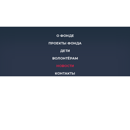
О ФОНДЕ
ПРОЕКТЫ ФОНДА
ДЕТИ
ВОЛОНТЁРАМ
НОВОСТИ
КОНТАКТЫ
ПОМОЧЬ
8 (383)
306 16 16
8 (913)
739 67 70
8 (800)
222 11 02
горячая линия паллиативной помощи
save-life@bk.ru