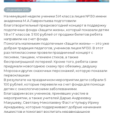
29 декабря 2015
На минувшей неделе ученики 5 И класса лицея №130 имени
академика М.А.Лаврентьева подготовили
благотворительный предновогодний концерт в поддержку
подопечных фонда «Защити жизнь», который показали детям
1 В и 1 Г классов. 5 100 рублей от продажи билетов ребята
направили на счет фонда.
Помогать маленьким подопечным «Защити жизнь» — это уже
добрая традиция педагогов, учеников лицея №130. В этот
раз пятиклассники провели праздничный концерт с
песнями, танцами, чтением стихов, а также
беспроигрышной лотереей. Кроме того, ребята сами
придумали новогоднюю сказку про обезьяну, дедушку
Мороза и других сказочных персонажей, которую показали
первоклашкам
В результате на праздничном мероприятии дети собрали 5
100 рублей, которые перевели на счет фонда для помощи
детям с онкологическими заболеваниями.
Благодарим всех учеников, принявших участие в
мероприятии, а также учителей Дарью Андреевну
Макушеву, Светлану Николаевну Фаст и Чупыру Ирину
Аркадьевну, которые поддерживают добрые начинания
лицеистов и помогают воспитать неравнодушное