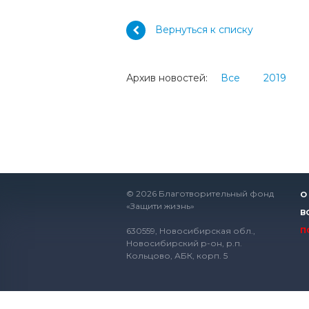
Вернуться к списку
Архив новостей:
Все
2019
© 2026 Благотворительный фонд
О
«Защити жизнь»
В
630559, Новосибирская обл.,
П
Новосибирский р-он, р.п.
Кольцово, АБК, корп. 5