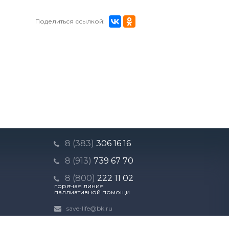
Поделиться ссылкой:
8 (383)
306 16 16
8 (913)
739 67 70
8 (800)
222 11 02
горячая линия
паллиативной помощи
save-life@bk.ru