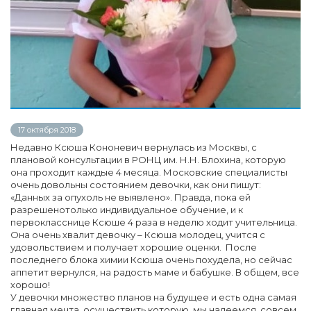
17 октября 2018
Недавно Ксюша Кононевич вернулась из Москвы, с
плановой консультации в РОНЦ им. Н.Н. Блохина, которую
она проходит каждые 4 месяца. Московские специалисты
очень довольны состоянием девочки, как они пишут:
«Данных за опухоль не выявлено». Правда, пока ей
разрешенотолько индивидуальное обучение, и к
первокласснице Ксюше 4 раза в неделю ходит учительница.
Она очень хвалит девочку – Ксюша молодец, учится с
удовольствием и получает хорошие оценки. После
последнего блока химии Ксюша очень похудела, но сейчас
аппетит вернулся, на радость маме и бабушке. В общем, все
хорошо!
У девочки множество планов на будущее и есть одна самая
главная мечта, осуществить которую, мы надеемся, совсем