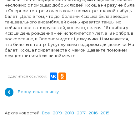
несложно с помощью добрых людей. Ксюша ни разу не была
в Оперном театре и очень хочет посмотреть какой-нибудь
балет. Дело в том, что до болезни Ксюшка была звездой
танцевального ансамбля, ей очень нравятся танцы, но
сейчас посещать кружок ей, конечно, нельзя. 16 ноября у
Ксюши день рождения – ей исполняется 7 лет, а 18 ноября, в
воскресенье, в Оперном идет «Щелкунчик». Нам кажется,
что билеты в театр будут лучшим подарком для девочки. На
балет Ксюша пойдет вместе с мамой. Давайте поможем
осуществиться Ксюшиной мечте!
Поделиться ссылкой:
Вернуться к списку
Архив новостей:
Все
2019
2018
2017
2016
2015