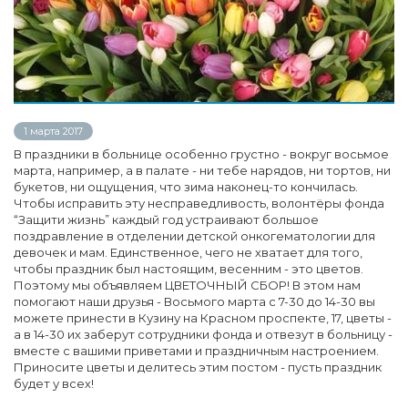
1 марта 2017
В праздники в больнице особенно грустно - вокруг восьмое
марта, например, а в палате - ни тебе нарядов, ни тортов, ни
букетов, ни ощущения, что зима наконец-то кончилась.
Чтобы исправить эту несправедливость, волонтёры фонда
“Защити жизнь” каждый год устраивают большое
поздравление в отделении детской онкогематологии для
девочек и мам. Единственное, чего не хватает для того,
чтобы праздник был настоящим, весенним - это цветов.
Поэтому мы объявляем ЦВЕТОЧНЫЙ СБОР! В этом нам
помогают наши друзья - Восьмого марта с 7-30 до 14-30 вы
можете принести в Кузину на Красном проспекте, 17, цветы -
а в 14-30 их заберут сотрудники фонда и отвезут в больницу -
вместе с вашими приветами и праздничным настроением.
Приносите цветы и делитесь этим постом - пусть праздник
будет у всех!