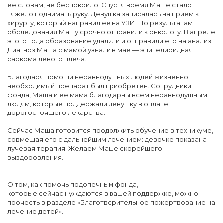
ее словам, не беспокоило. Спустя время Маше стало
тяжело поднимать руку. Девушка записалась на прием к
хирургу, который направил ее на УЗИ. По результатам
обследования Машу срочно отправили к онкологу. В апреле
этого года образование удалили и отправили его на анализ.
Диагноз Маша с мамой узнали в мае — эпителиоидная
саркома левого плеча.
Благодаря помощи неравнодушных людей жизненно
необходимый препарат был приобретен. Сотрудники
фонда, Маша и ее мама благодарны всем неравнодушным
людям, которые поддержали девушку в оплате
дорогостоящего лекарства.
Сейчас Маша готовится продолжить обучение в техникуме,
совмещая его с дальнейшим лечением: девочке показана
лучевая терапия. Желаем Маше скорейшего
выздоровления.
О том, как помочь подопечным фонда,
которые сейчас нуждаются в вашей поддержке, можно
прочесть в разделе «Благотворительное пожертвование на
лечение детей».