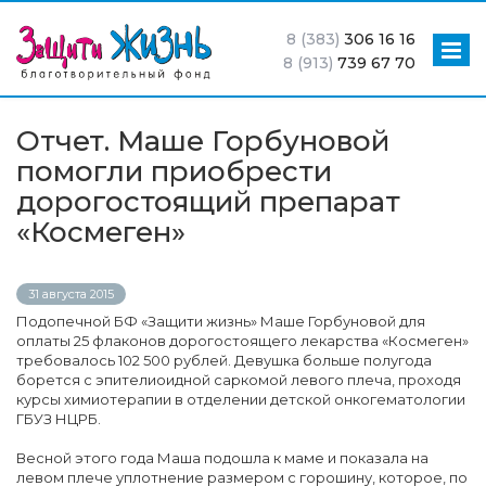
8 (383)
306 16 16
8 (913)
739 67 70
Отчет. Маше Горбуновой
помогли приобрести
дорогостоящий препарат
«Космеген»
31 августа 2015
Подопечной БФ «Защити жизнь» Маше Горбуновой для
оплаты 25 флаконов дорогостоящего лекарства «Космеген»
требовалось 102 500 рублей. Девушка больше полугода
борется с эпителиоидной саркомой левого плеча, проходя
курсы химиотерапии в отделении детской онкогематологии
ГБУЗ НЦРБ.
Весной этого года Маша подошла к маме и показала на
левом плече уплотнение размером с горошину, которое, по