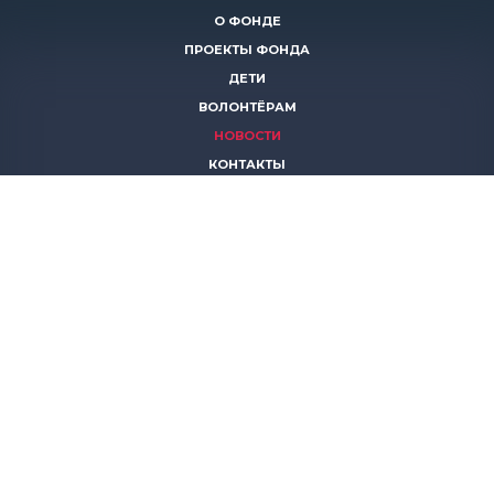
О ФОНДЕ
ПРОЕКТЫ ФОНДА
ДЕТИ
ВОЛОНТЁРАМ
НОВОСТИ
КОНТАКТЫ
ПОМОЧЬ
8 (383)
306 16 16
8 (913)
739 67 70
8 (800)
222 11 02
горячая линия паллиативной помощи
save-life@bk.ru
© 2026 Благотворительный фонд «Защити жизнь»