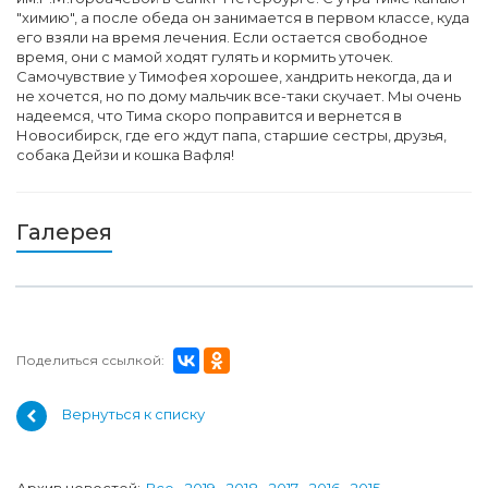
"химию", а после обеда он занимается в первом классе, куда
его взяли на время лечения. Если остается свободное
время, они с мамой ходят гулять и кормить уточек.
Самочувствие у Тимофея хорошее, хандрить некогда, да и
не хочется, но по дому мальчик все-таки скучает. Мы очень
надеемся, что Тима скоро поправится и вернется в
Новосибирск, где его ждут папа, старшие сестры, друзья,
собака Дейзи и кошка Вафля!
Галерея
Поделиться ссылкой:
Вернуться к списку