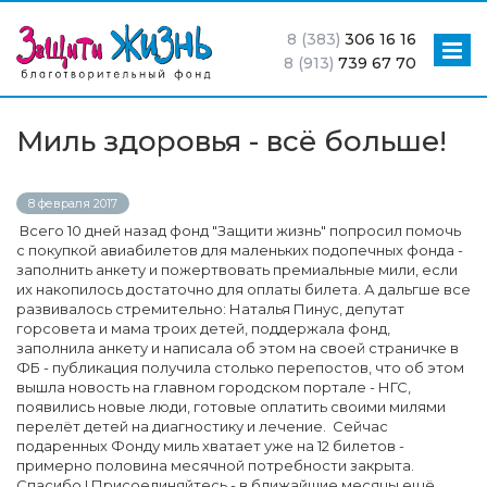
8 (383)
306 16 16
8 (913)
739 67 70
Миль здоровья - всё больше!
8 февраля 2017
Всего 10 дней назад фонд "Защити жизнь" попросил помочь
с покупкой авиабилетов для маленьких подопечных фонда -
заполнить анкету и пожертвовать премиальные мили, если
их накопилось достаточно для оплаты билета. А дальгше все
развивалось стремительно: Наталья Пинус, депутат
горсовета и мама троих детей, поддержала фонд,
заполнила анкету и написала об этом на своей страничке в
ФБ - публикация получила столько перепостов, что об этом
вышла новость на главном городском портале - НГС,
появились новые люди, готовые оплатить своими милями
перелёт детей на диагностику и лечение. Сейчас
подаренных Фонду миль хватает уже на 12 билетов -
примерно половина месячной потребности закрыта.
Спасибо ! Присоединяйтесь - в ближайшие месяцы ещё