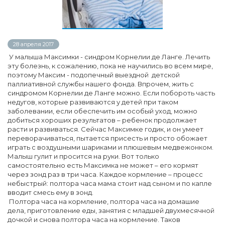
28 апреля 2017
У малыша Максимки - синдром Корнелии де Ланге. Лечить
эту болезнь, к сожалению, пока не научились во всем мире,
поэтому Максим - подопечный выездной детской
паллиативной службы нашего фонда. Впрочем, жить с
синдромом Корнелии де Ланге можно. Если побороть часть
недугов, которые развиваются у детей при таком
заболевании, если обеспечить им особый уход, можно
добиться хороших результатов – ребенок продолжает
расти и развиваться. Сейчас Максимке годик, и он умеет
переворачиваться, пытается присесть и просто обожает
играть с воздушными шариками и плюшевым медвежонком.
Малыш гулит и просится на руки. Вот только
самостоятельно есть Максимка не может – его кормят
через зонд раз в три часа. Каждое кормление – процесс
небыстрый: полтора часа мама стоит над сыном и по капле
вводит смесь ему в зонд.
Полтора часа на кормление, полтора часа на домашие
дела, приготовление еды, занятия с младшей двухмесячной
дочкой и снова полтора часа на кормление. Таков