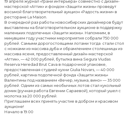
19 апреля журнал «Грани интерьера» совместно с дизайн-
мастерской «Аттик» и фондом «Защити жизнь» проведут
восьмой благотворительный аукцион «Радость жизни» в
ресторане La Maison.
В очередной раз работы новосибирских дизайнеров будут
выставлены на благотворительном аукционе в поддержку
маленьких подопечных «Защити жизнь». Напомним, в
минувшем году участники мероприятия собрали 750 000
рублей. Самыми дорогостоящими лотами тогда стали стол
с ножками из массива дуба и обрамлением столешницы из
массива ясеня, предоставленный дизайн-мастерской
«Аттик», — 42 000 рублей, бутылка вина Segura Viudas
Reserva Heredad Brut Cava в подарочной упаковке,
предоставленная студией кухни Giulia Novars, — 40 000
рублей, картина подопечной фонда «Защити жизнь»
Валентины под названием «Вечер, музыка, вино» — 35 000
рублей. Одним из самых необычных лотов стал кукольный
домик (ручная работа Евгении Сараевой), который ушел с
молотка за 20 000 рублей.
Приглашаем всех принять участие в добром и красивом
аукционе!
Начало в 19.00