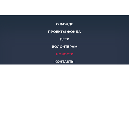
О ФОНДЕ
ПРОЕКТЫ ФОНДА
ДЕТИ
ВОЛОНТЁРАМ
НОВОСТИ
КОНТАКТЫ
ПОМОЧЬ
8 (383)
306 16 16
8 (913)
739 67 70
8 (800)
222 11 02
горячая линия паллиативной помощи
save-life@bk.ru