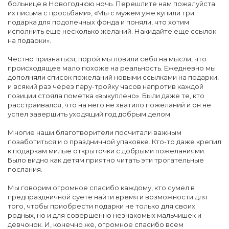
больнице в Новогоднюю ночь. Перешлите нам пожалуйста
их письма с просьбами», «Мы с мужем уже купили три
подарка для подопечных фонда и поняли, что хотим
исполнить еще несколько желаний. Накидайте еще ссылок
на подарки».
Честно признаться, порой мы ловили себя на мысли, что
происходящее мало похоже на реальность. Ежедневно мы
дополняли список пожеланий новыми ссылками на подарки,
и всякий раз через пару-тройку часов напротив каждой
позиции стояла пометка «выкуплено». Были даже те, кто
расстраивался, что на него не хватило пожеланий и он не
успел завершить уходящий год добрым делом.
Многие наши благотворители посчитали важным
позаботиться и о праздничной упаковке. Кто-то даже крепил
к подаркам милые открыточки с добрыми пожеланиями.
Было видно как детям приятно читать эти трогательные
послания.
Мы говорим огромное спасибо каждому, кто сумел в
предпраздничной суете найти время и возможности для
того, чтобы приобрести подарки не только для своих
родных, но и для совершенно незнакомых мальчишек и
девчонок. И, конечно же, огромное спасибо всем