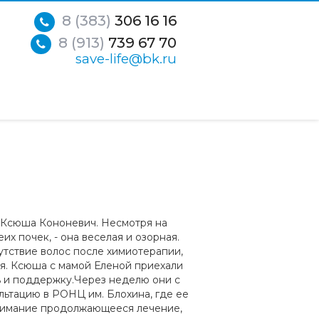
8 (383)
306 16 16
8 (913)
739 67 70
save-life@bk.ru
а Ксюша Кононевич. Несмотря на
их почек, - она веселая и озорная.
утствие волос после химиотерапии,
ся. Ксюша с мамой Еленой приехали
ь и поддержку.Через неделю они с
льтацию в РОНЦ им. Блохина, где ее
внимание продолжающееся лечение,