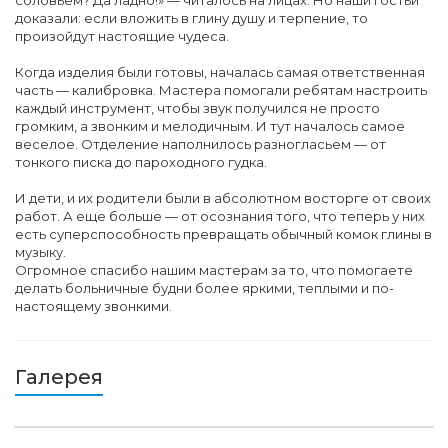
соловьем? Да ладно!» — читалось на лицах. Но наши гостьи
доказали: если вложить в глину душу и терпение, то
произойдут настоящие чудеса.
Когда изделия были готовы, началась самая ответственная
часть — калибровка. Мастера помогали ребятам настроить
каждый инструмент, чтобы звук получился не просто
громким, а звонким и мелодичным. И тут началось самое
веселое. Отделение наполнилось разногласьем — от
тонкого писка до пароходного гудка.
И дети, и их родители были в абсолютном восторге от своих
работ. А еще больше — от осознания того, что теперь у них
есть суперспособность превращать обычный комок глины в
музыку.
Огромное спасибо нашим мастерам за то, что помогаете
делать больничные будни более яркими, теплыми и по-
настоящему звонкими.
Галерея