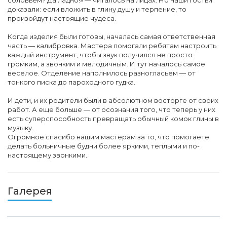
соловьем? Да ладно!» — читалось на лицах. Но наши гостьи
доказали: если вложить в глину душу и терпение, то
произойдут настоящие чудеса.
Когда изделия были готовы, началась самая ответственная
часть — калибровка. Мастера помогали ребятам настроить
каждый инструмент, чтобы звук получился не просто
громким, а звонким и мелодичным. И тут началось самое
веселое. Отделение наполнилось разногласьем — от
тонкого писка до пароходного гудка.
И дети, и их родители были в абсолютном восторге от своих
работ. А еще больше — от осознания того, что теперь у них
есть суперспособность превращать обычный комок глины в
музыку.
Огромное спасибо нашим мастерам за то, что помогаете
делать больничные будни более яркими, теплыми и по-
настоящему звонкими.
Галерея