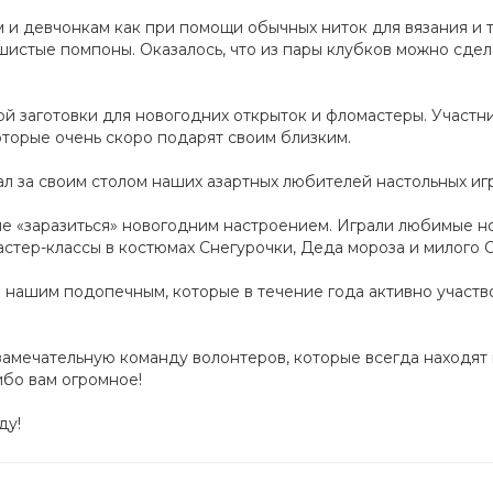
 и девчонкам как при помощи обычных ниток для вязания и 
истые помпоны. Оказалось, что из пары клубков можно сдел
й заготовки для новогодних открыток и фломастеры. Участн
торые очень скоро подарят своим близким.
л за своим столом наших азартных любителей настольных игр
не «заразиться» новогодним настроением. Играли любимые н
астер-классы в костюмах Снегурочки, Деда мороза и милого 
 нашим подопечным, которые в течение года активно участв
 замечательную команду волонтеров, которые всегда находят 
ибо вам огромное!
ду!