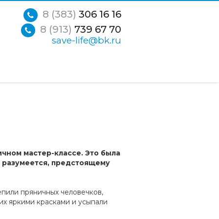
8 (383)
306 16 16
8 (913)
739 67 70
save-life@bk.ru
чном мастер-классе. Это была
, разумеется, предстоящему
епили пряничных человечков,
 их яркими красками и усыпали