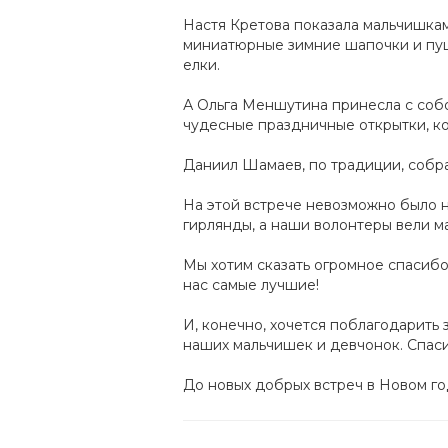
Настя Кретова показала мальчишкам
миниатюрные зимние шапочки и пуш
елки.
А Ольга Меншутина принесла с собо
чудесные праздничные открытки, ко
Даниил Шамаев, по традиции, собра
На этой встрече невозможно было 
гирлянды, а наши волонтеры вели м
Мы хотим сказать огромное спасибо
нас самые лучшие!
И, конечно, хочется поблагодарить
наших мальчишек и девчонок. Спас
До новых добрых встреч в Новом го