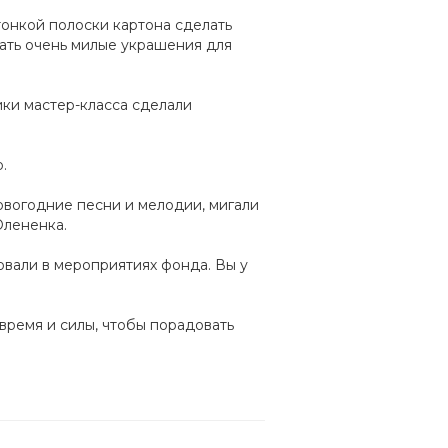
тонкой полоски картона сделать
ать очень милые украшения для
ики мастер-класса сделали
.
овогодние песни и мелодии, мигали
Олененка.
овали в мероприятиях фонда. Вы у
время и силы, чтобы порадовать