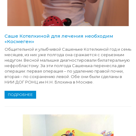
Саше Котелкиной для лечения необходим
«Космеген»
Общительной и улыбчивой Сашеньке Котелкиной год и семь
месяцев, из них уже полгода она сражается с серьезным
недугом. Весной малышке диагностировали билатеральную
нефробластому. За эти полгода Сашенька перенесла две
операции: первая операция – по удалению правой почки,
вторая – по сохранению левой. Обе они были сделаны в
НИИ ДОГ РОНЦ им Н.Н. Блохина в Москве.
ПОДРОБНЕЕ