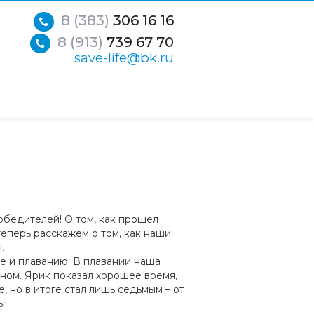
8 (383)
306 16 16
8 (913)
739 67 70
save-life@bk.ru
обедителей! О том, как прошел
теперь расскажем о том, как наши
ы.
е и плаванию. В плавании наша
ном. Ярик показал хорошее время,
, но в итоге стал лишь седьмым – от
ы!