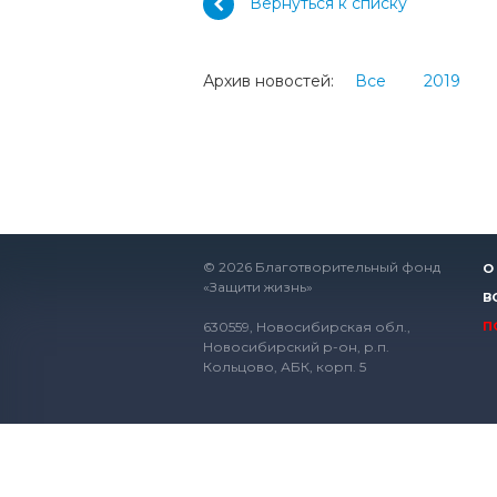
Вернуться к списку
Архив новостей:
Все
2019
© 2026 Благотворительный фонд
О
«Защити жизнь»
В
630559, Новосибирская обл.,
П
Новосибирский р-он, р.п.
Кольцово, АБК, корп. 5