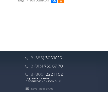
Поделиться ссылкой:
8 (383)
306 16 16
8 (913)
739 67 70
8 (800)
222 11 02
горячая линия
паллиативной помощи
save-life@bk.ru