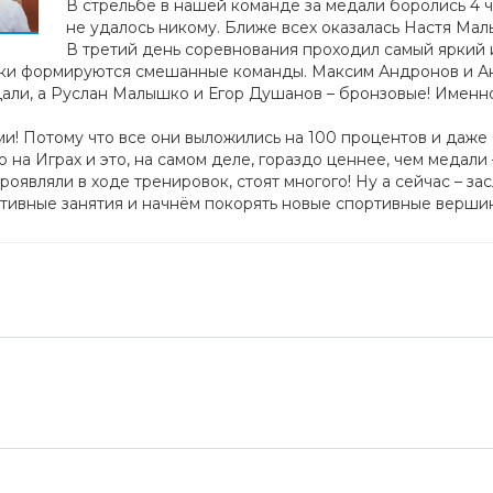
В стрельбе в нашей команде за медали боролись 4 ч
не удалось никому. Ближе всех оказалась Настя Малы
В третий день соревнования проходил самый яркий 
ки формируются смешанные команды. Максим Андронов и Ан
али, а Руслан Малышко и Егор Душанов – бронзовые! Именно
и! Потому что все они выложились на 100 процентов и даже
 на Играх и это, на самом деле, гораздо ценнее, чем медали 
оявляли в ходе тренировок, стоят многого! Ну а сейчас – за
тивные занятия и начнём покорять новые спортивные верши