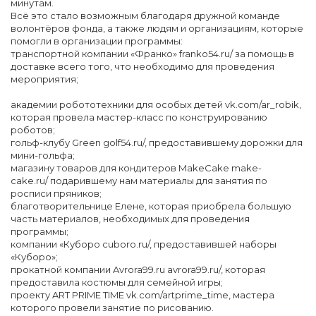
минутам.
Всё это стало возможным благодаря дружной команде
волонтёров фонда, а также людям и организациям, которые
помогли в организации программы:
транспортной компании «Франко» franko54.ru/ за помощь в
доставке всего того, что необходимо для проведения
мероприятия;
академии робототехники для особых детей vk.com/ar_robik,
которая провела мастер-класс по конструированию
роботов;
гольф-клубу Green golf54.ru/, предоставившему дорожки для
мини-гольфа;
магазину товаров для кондитеров MakeCake make-
cake.ru/ подарившему нам материалы для занятия по
росписи пряников;
благотворительнице Елене, которая приобрела большую
часть материалов, необходимых для проведения
программы;
компании «Куборо cuboro.ru/, предоставившей наборы
«Куборо»;
прокатной компании Avrora99.ru avrora99.ru/, которая
предоставила костюмы для cемейной игры;
проекту ART PRIME TIME vk.com/artprime_time, мастера
которого провели занятие по рисованию.