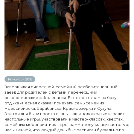
14 ноября 2018
Завершился очередной семейный реабилитационный
заезд для родителей с детьми, перенесшими
онкологические заболевания. В этот раз к нам на базу
отдыха «Лесная сказка» приехали семь семей из
Новосибирска, Барабинска, Красноозёрки и Сузуна.
Эти три дня были просто огонь! Наши подопечные играли в
настольные игры, участвовали в мастер-классах, квестах,
семейных мероприятиях – программа получилась настолько
насыщенной, что каждый день был расписан буквально по