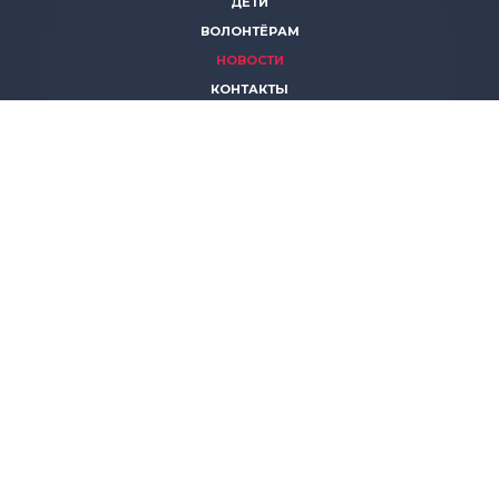
ДЕТИ
ВОЛОНТЁРАМ
НОВОСТИ
КОНТАКТЫ
ПОМОЧЬ
8 (383)
306 16 16
8 (913)
739 67 70
8 (800)
222 11 02
горячая линия паллиативной помощи
save-life@bk.ru
© 2026 Благотворительный фонд «Защити жизнь»
630559, Новосибирская обл., Новосибирский р-он, р.п.
Кольцово, АБК, корп. 5