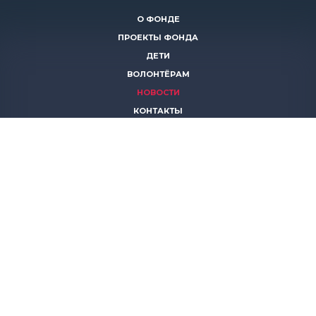
О ФОНДЕ
ПРОЕКТЫ ФОНДА
ДЕТИ
ВОЛОНТЁРАМ
НОВОСТИ
КОНТАКТЫ
ПОМОЧЬ
8 (383)
306 16 16
8 (913)
739 67 70
8 (800)
222 11 02
горячая линия паллиативной помощи
save-life@bk.ru
© 2026 Благотворительный фонд «Защити жизнь»