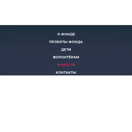
О ФОНДЕ
ПРОЕКТЫ ФОНДА
ДЕТИ
ВОЛОНТЁРАМ
НОВОСТИ
КОНТАКТЫ
ПОМОЧЬ
8 (383)
306 16 16
8 (913)
739 67 70
8 (800)
222 11 02
горячая линия паллиативной помощи
save-life@bk.ru