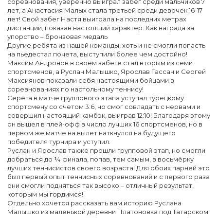
соревнования, уверенно выиграл забег среди мальчиков 7
лет, а Анастасия Малых стала третьей среди девочек 16-17
лет! Свой забег Настя выиграла на последних метрах
дистанции, показав настоящий характер. Как награда за
упорство – бронзовая медаль
Другие ребята из нашей команды, хоть и не смогли попасть
на пьедестал почета, выступили более чем достойно!
Максим Андронов в своём забеге стал вторым из семи
спортсменов, а Руслан Малышко, Ярослав Гассан и Сергей
Максиянов показали себя настоящими бойцами в
соревнованиях по настольному теннису!
Серёга в матче группового этапа уступал турецкому
спортсмену со счетом 3:6, но смог совладать с нервами и
совершил настоящий камбэк, выиграв 12:10! Благодаря этому
он вышел в плей-офф в число лучших 16 спортсменов, но в
первом же матче на вылет наткнулся на будущего
победителя турнира и уступил.
Руслан и Ярослав также прошли групповой этап, но смогли
добраться до ¼ финала, попав, тем самым, в восьмёрку
лучших теннисистов своего возраста! Для обоих парней это
был первый опыт теннисных соревнований и с первого раза
они смогли подняться так высоко – отличный результат,
которым мы гордимся!
Отдельно хочется рассказать вам историю Руслана
Малышко из маленькой деревни Платоновка под Татарском