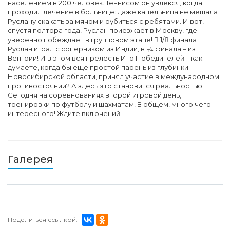
населением в 200 человек. Теннисом он увлёкся, когда
проходил лечение в больнице: даже капельница не мешала
Руслану скакать за мячом и рубиться с ребятами. И вот,
спустя полтора года, Руслан приезжает в Москву, где
уверенно побеждает в групповом этапе! В 1/8 финала
Руслан играл с соперником из Индии, в ¼ финала – из
Венгрии! И в этом вся прелесть Игр Победителей – как
думаете, когда бы еще простой парень из глубинки
Новосибирской области, принял участие в международном
противостоянии? А здесь это становится реальностью!
Сегодня на соревнованиях второй игровой день,
тренировки по футболу и шахматам! В общем, много чего
интересного! Ждите включений!
Галерея
Поделиться ссылкой: