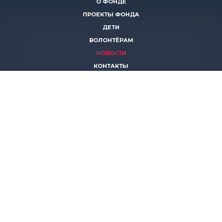
О ФОНДЕ
ПРОЕКТЫ ФОНДА
ДЕТИ
ВОЛОНТЁРАМ
НОВОСТИ
КОНТАКТЫ
ПОМОЧЬ
8 (383)
306 16 16
8 (913)
739 67 70
8 (800)
222 11 02
горячая линия паллиативной помощи
save-life@bk.ru
© 2026 Благотворительный фонд «Защити жизнь»
630559, Новосибирская обл., Новосибирский р-он, р.п.