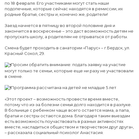
по 18 февраля. Его участниками могут стать наши
подопечные, которые сейчас находятся в ремиссии, их
родные братья, сестры и, конечно же, родители!
Заезд начнется в пятницу во второй половине дня и
закончится в воскресенье – это даст возможность детям не
пропускать школу, а родителям не отрываться от работы.
Смена будет проходить в санатории «Парус» – г.Бердск, ул.
Красный Сокол, 29.
Просим обратить внимание: подать заявку на участие
могут только те семьи, которые еще ни разу не участвовали
в смене.
Программа рассчитана на детей не младше 5 лет
«Этот проект – возможность провести время вместе,
потому что из-за болезни семья долго находится в разлуке.
В больнице с ребенком чаще всего остается мама, а папа,
братья и сестры остаются дома. Благодаря таким выездам
есть возможность поучаствовать в разных активностях
вместе, насладиться обществом и творчеством друг друга»,
– рассказала социальный психолог Анастасия.