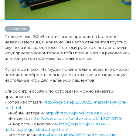
29 мая 2015
Подопечные БФ «Защити жизнь» проводят в больнице
недели и месяцы, и, конечно, им часто становится грустно,
скучно, а иногда одиноко. Поэтому ребята с нетерпением
ждут приезда волонтеров, чтобы позаниматься рукоделием
или поиграть в любимые настольные игры.
Кстати, об играх! Мы будем признательны всем, кто сможет
помочь приобрести новые увлекательные и развивающие
настольные игры для маленьких пациентов.
Список игр и ссылки, по которым их можно заказать,
прилагаются.
«Кот за хвост Цап»
http://bgsib.ru/p32508229-nastolnaya-igra-
kot.html
«Кубики историй»
http://hittoy.ru/products/14100335
«Москито»
http://www.ozon.ru/context/detail/id/30215376/
«Скоростные колпачки»
http://bgsib.ru/p37889481-
nastolnaya-igra-skorostnye.html
«Головоноги»
http://bgsib.ru/p12462196-nastolnaya-igra-