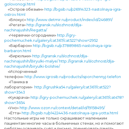
golovonogi.html
«Остров обезьян»
http://bgsib.ru/p26914323-nastolnaya-igra-
ostrov.html
«Блокус»
http://www.detmir.ru/product/index/id/246891/
«Регата»
http://igransk.ru/slozhnost/dlja-
nachinajushih/Regatta/
«Червячки-огородники»
http://igry-
pochemuchek.ru/galery/cat367/cat522?show=2952
«Барбарон»
http://bgsib.ru/p37889865-nastolnaya-igra-
barbaron.html
«Бирюльки»
http://igransk.ru/slozhnost/dlja-
nachinajushih/Biryulki-malye/
http://igransk.ru/slozhnost/dlja-
nachinajushih/biryulki-bolshie/
«Испорченный
телефон»
http://www.igrosib.ru/products/isporchennyj-telefon
«Паника в
лаборатории»
http://igrushka54.ru/galery/cat367/cat522?
show=3543
«Кукарача»
http://igry-pochemuchek.ru/galery/cat367/cat478?
show=3654
«Уно»
http://www.ozon.ru/context/detail/id/19158495/
«Ётта»
http://bgsib.ru/p14224436-nastolnaya-igra-yotta.html
Настольные игры не только скрашивают маленьким
пациентам многие часы в больничных стенах, но и помогают
ребятам осваивать счёт и письмо, тренировать память,