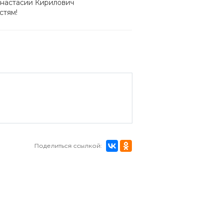
Анастасии Кирилович
стям!
Поделиться ссылкой: