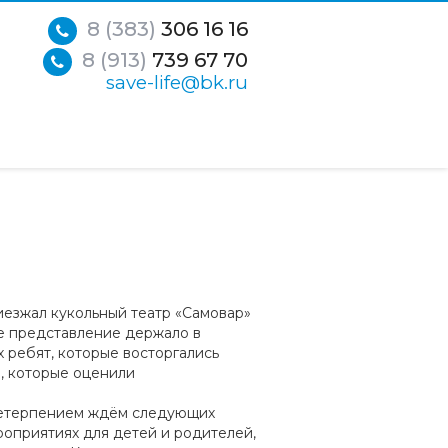
8 (383)
306 16 16
8 (913)
739 67 70
save-life@bk.ru
риезжал кукольный театр «Самовар»
е представление держало в
 ребят, которые восторгались
й, которые оценили
 нетерпением ждём следующих
ероприятиях для детей и родителей,