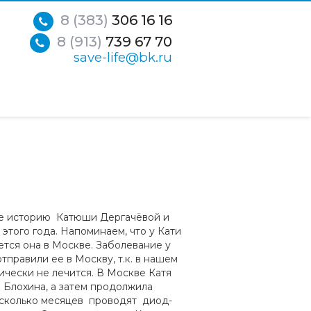
8 (383)
306 16 16
8 (913)
739 67 70
save-life@bk.ru
те историю Катюши Дергачёвой и
этого года. Напоминаем, что у Кати
ется она в Москве. Заболевание у
тправили ее в Москву, т.к. в нашем
ически не лечится. В Москве Катя
 Блохина, а затем продолжила
есколько месяцев проводят диод-