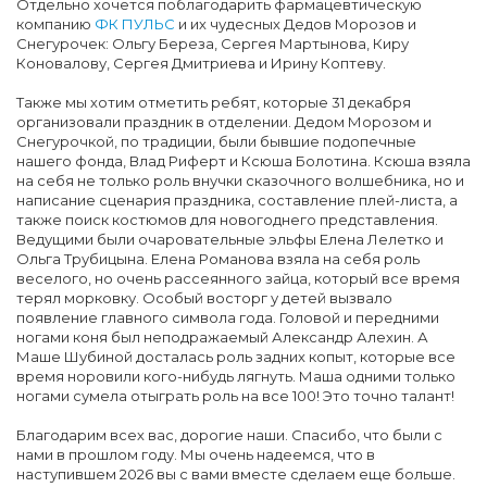
Отдельно хочется поблагодарить фармацевтическую
компанию
ФК ПУЛЬС
и их чудесных Дедов Морозов и
Снегурочек: Ольгу Береза, Сергея Мартынова, Киру
Коновалову, Сергея Дмитриева и Ирину Коптеву.
Также мы хотим отметить ребят, которые 31 декабря
организовали праздник в отделении. Дедом Морозом и
Снегурочкой, по традиции, были бывшие подопечные
нашего фонда, Влад Риферт и Ксюша Болотина. Ксюша взяла
на себя не только роль внучки сказочного волшебника, но и
написание сценария праздника, составление плей-листа, а
также поиск костюмов для новогоднего представления.
Ведущими были очаровательные эльфы Елена Лелетко и
Ольга Трубицына. Елена Романова взяла на себя роль
веселого, но очень рассеянного зайца, который все время
терял морковку. Особый восторг у детей вызвало
появление главного символа года. Головой и передними
ногами коня был неподражаемый Александр Алехин. А
Маше Шубиной досталась роль задних копыт, которые все
время норовили кого-нибудь лягнуть. Маша одними только
ногами сумела отыграть роль на все 100! Это точно талант!
Благодарим всех вас, дорогие наши. Спасибо, что были с
нами в прошлом году. Мы очень надеемся, что в
наступившем 2026 вы с вами вместе сделаем еще больше.