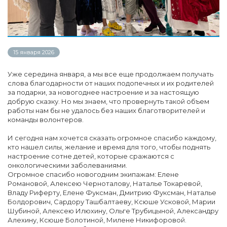
15 января 2026
Уже середина января, а мы все еще продолжаем получать
слова благодарности от наших подопечных и их родителей
за подарки, за новогоднее настроение и за настоящую
добрую сказку. Но мы знаем, что провернуть такой объем
работы нам бы не удалось без наших благотворителей и
команды волонтеров.
И сегодня нам хочется сказать огромное спасибо каждому,
кто нашел силы, желание и время для того, чтобы поднять
настроение сотне детей, которые сражаются с
онкологическими заболеваниями.
Огромное спасибо новогодним экипажам: Елене
Романовой, Алексею Черноталову, Наталье Токаревой,
Владу Риферту, Елене Фуксман, Дмитрию Фуксман, Наталье
Болдорович, Сардору Ташбалтаеву, Ксюше Усковой, Марии
Шубиной, Алексею Илюхину, Ольге Трубицыной, Александру
Алехину, Ксюше Болотиной, Милене Никифоровой.