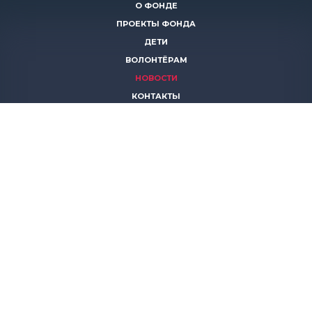
О ФОНДЕ
ПРОЕКТЫ ФОНДА
ДЕТИ
ВОЛОНТЁРАМ
НОВОСТИ
КОНТАКТЫ
ПОМОЧЬ
8 (383)
306 16 16
8 (913)
739 67 70
8 (800)
222 11 02
горячая линия паллиативной помощи
save-life@bk.ru
© 2026 Благотворительный фонд «Защити жизнь»
630559, Новосибирская обл., Новосибирский р-он, р.п.