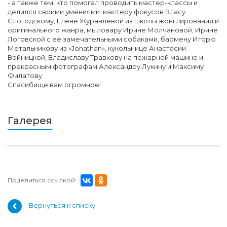
- а также тем, кто помогал проводить мастер-классы и
делился своими умениями: мастеру фокусов Власу
Слогодскому, Елене Журавлёвой из школы жонглирования и
оригинального жанра, мыловару Ирине Молчановой, Ирине
Логовской с её замечательными собаками, бармену Игорю
Метальникову из «Jonathan», кукольнице Анастасии
Войницкой, Владиславу Травкову на пожарной машине и
прекрасным фотографам Александру Лукину и Максиму
Филатову
Спасибище вам огромное!
Галерея
Поделиться ссылкой:
Вернуться к списку