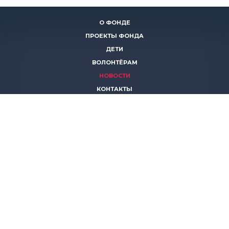
О ФОНДЕ
ПРОЕКТЫ ФОНДА
ДЕТИ
ВОЛОНТЁРАМ
НОВОСТИ
КОНТАКТЫ
ПОМОЧЬ
8 (383)
306 16 16
8 (913)
739 67 70
8 (800)
222 11 02
горячая линия паллиативной помощи
save-life@bk.ru
© 2026 Благотворительный фонд «Защити жизнь»