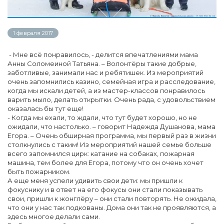
1 февраля 2017
- Мне всё понравилось, - делится впечатлениями мама
Анны Соломеиной Татьяна. – Волонтёры такие добрые,
заботливые, занимали нас и ребятишек. Из мероприятий
очень запомнились казино, семейная игра и расследование,
когда мы искали детей, а из мастер-классов понравилось
варить мыло, делать открытки. Очень рада, с удовольствием
оказалась бы тут еще!
- Когда мы ехали, то ждали, что тут будет хорошо, но не
ожидали, что настолько. – говорит Надежда Душанова, мама
Егора. – Очень обширная программа, мы первый раз в жизни
столкнулись с таким! Из мероприятий нашей семье больше
всего запомнился цирк: катание на собаках, пожарная
машина, тем более для Егора, потому что он очень хочет
быть пожарником.
А еще меня успели удивить свои дети: мы пришли к
фокуснику и в ответ на его фокусы они стали показывать
свои, пришли к жонглёру – они стали повторять. Не ожидала,
что они у нас так подкованы. Дома они так не проявляются, а
здесь многое делали сами.