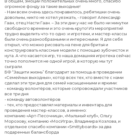
В общем, эмоций положительных очень много, спасибо
огромное фонду за такие выходные!
- Нам всем очень здесь понравилось, ребятишки очень
довольны, никто не хотел уезжать, - говорит Александр
Гаан, отец Насти Гаан. – За эти дни у нас не было ни минутки
свободного времени и это очень круто! Из мероприятий
трудно выделить что-то одно: и игротеки, и мастер-классы
были очень разнообразными и интересными. Я для себя
открыл, что можно рисовать на пене для бритья и
конструировать классные модели с помощью зубочисток и
нута. А что касается игр, то наша домашняя игротека сейчас
точно пополнится не одной игрой, в которую мы тут
сыграли.
БФ “Защити жизнь” благодарит за помощь в проведении
«Семейных выходных», котор всех тех, кто вместе с нами
сделал эти три дня для семей насыщенными и яркими:
- команду волонтёров, которые сопровождали участников
все три дня
- команду автоволонтёров
- тех, кто предоставлял материалы и инвентарь для
проведения мастер-классов, а именно:
компанию «Арт-Песочница», «Мыльный клуб», Ольгу
Морозову, компанию «МосИгра», Владимира Козлова, и
отдельное спасибо компании «Smittyboards» за два
подаренных балансборда