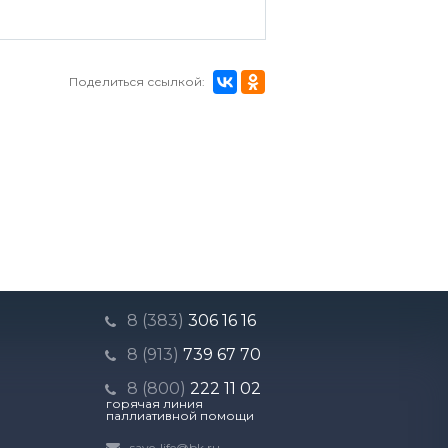
Поделиться ссылкой:
8 (383)
306 16 16
8 (913)
739 67 70
8 (800)
222 11 02
горячая линия
паллиативной помощи
save-life@bk.ru