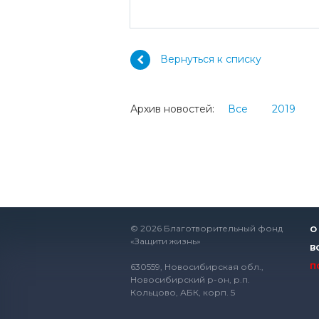
Вернуться к списку
Архив новостей:
Все
2019
© 2026 Благотворительный фонд
О
«Защити жизнь»
В
630559, Новосибирская обл.,
П
Новосибирский р-он, р.п.
Кольцово, АБК, корп. 5